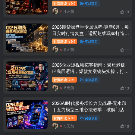
人避坑，千万粉涨粉+直播百倍变现实
付费阅读
9.9
实战项目
￥
战教学
4天前
13
2026期货操盘手专属课程-更新8月，每
日实时行情复盘，适配短线玩家打造成
熟交易模式
付费阅读
9.9
实战项目
￥
5天前
11
2026企业短视频拓客指南：聚焦老板
IP底层逻辑，爆款文案镜头实操，打通
公域引流私域成交完整获客链路
付费阅读
9.9
实战项目
￥
5天前
13
2026AI时代服务增长力实战课-无水印
｜五力模型三维心法教学，破解门店客
源流失低价内卷实现长效业绩增长
付费阅读
9.9
实战项目
￥
5天前
10