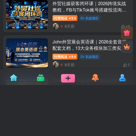
外贸社媒获客闭环课｜2026跨境实战
教程，FB与TikTok账号搭建投流询盘
转化完整落地教学
付费阅读
9.9
实战项目
￥
8天前
13
John外贸展会英语课｜2026全套音频
配套文档，13大业务模块加三类实景
对话搞定外商洽谈沟通
付费阅读
9.9
实战项目
￥
8天前
7
2026淘天开单秘籍PRO实战陪跑课程-
更新：全套落地运营玩法，一站式解决
淘宝流量低、不出单难题
付费阅读
9.9
实战项目
￥
10天前
8
2026AI设计进阶特训：MJ×PS香蕉
×GPTimage2.0×垫图混图拼图融图×IP
全案角色道具场景插画
付费阅读
9.9
实战项目
￥