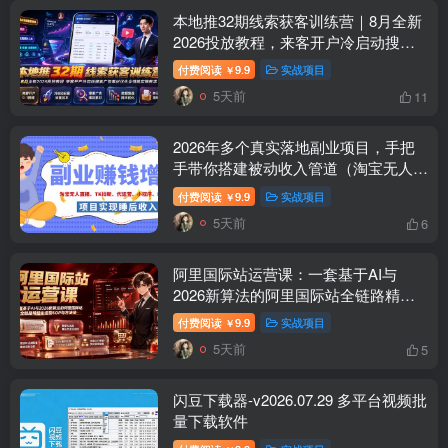
本地推32期线索获客训练营｜8月全新
2026投放教程，来客开户冷启动搜索
广告素材优化全链路实操教学
付费阅读
9.9
实战项目
￥
5天前
11
2026年多个真实落地副业项目，手把
手带你搭建被动收入管道（淘宝无人直
播、海外TK拉新…
付费阅读
9.9
实战项目
￥
5天前
6
阿里国际站运营课：一套基于AI与
2026新算法的阿里国际站全链路精细
化运营SOP与方法论(更新)
付费阅读
9.9
实战项目
￥
5天前
5
闪豆下载器-v2026.07.29 多平台视频批
量下载软件