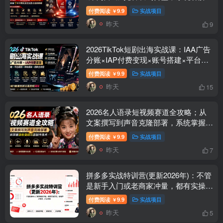
种付费玩法优劣势与选择策略
付费阅读
9.9
实战项目
￥
昨天
9
2026TikTok短剧出海实战课：IAA广告
分账×IAP付费变现×账号搭建×平台规
则×双轨爆发×回款全流程
付费阅读
9.9
实战项目
￥
昨天
15
2026名人语录短视频赛道全攻略；从
文案撰写到声音克隆部署，系统掌握涨
粉变现双赢制作技术
付费阅读
9.9
实战项目
￥
昨天
7
拼多多实战特训营(更新2026年)：不管
是新手入门或老商家冲量，都有实操方
法，跟着学，少走弯路
付费阅读
9.9
实战项目
￥
昨天
5