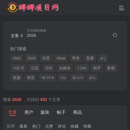
开启精彩搜索
文章
热门搜索
2025
2026
抖音
tiktok
带货
直播
el j
小红书
引流
写作
自媒体
1,340
知乎
影视
资源
肯定
18 10 8
I lo
32 a 0
el+j
搜索
2026
，共找到
453
个文章
文章
用户
版块
帖子
商品
排序
最新
热门
点赞
评论
收藏
销量