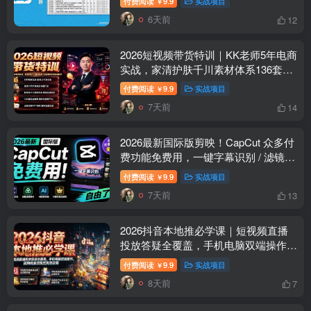
付费阅读
9.9
实战项目
￥
6天前
12
2026短视频带货特训｜KK老师5年电商
实战，家清护肤千川素材体系136套案
例全套实操教学
付费阅读
9.9
实战项目
￥
7天前
14
2026最新国际版剪映！CapCut 众多付
费功能免费用，一键字幕识别 / 滤镜素
材 / AI智能功能自由了 CapCut
付费阅读
9.9
实战项目
￥
7天前
13
2026抖音本地推必学课｜短视频直播
投放答疑全覆盖，手机电脑双端操作，
团购线索双模式高效获客
付费阅读
9.9
实战项目
￥
8天前
7