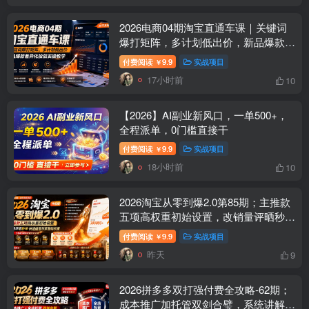
2026电商04期淘宝直通车课｜关键词
爆打矩阵，多计划低出价，新品爆款差
异化投放实操教学
付费阅读
9.9
实战项目
￥
17小时前
10
【2026】AI副业新风口，一单500+，
全程派单，0门槛直接干
付费阅读
9.9
实战项目
￥
18小时前
10
2026淘宝从零到爆2.0第85期；主推款
五项高权重初始设置，改销量评晒秒单
快速破零积累基础权重
付费阅读
9.9
实战项目
￥
昨天
9
2026拼多多双打强付费全攻略-62期；
成本推广加托管双剑合璧，系统讲解7