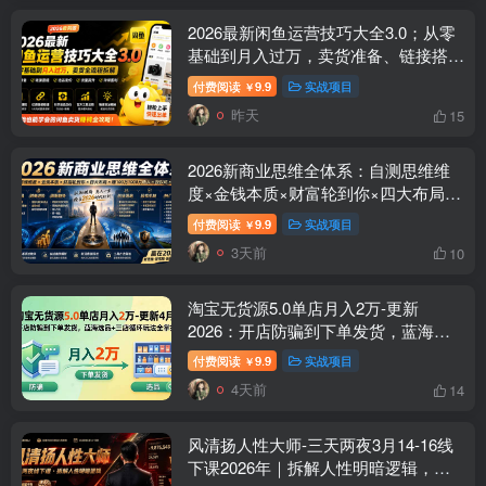
2026最新闲鱼运营技巧大全3.0；从零
基础到月入过万，卖货准备、链接搭建
到选品定价全拆解
付费阅读
9.9
实战项目
￥
昨天
15
2026新商业思维全体系：自测思维维
度×金钱本质×财富轮到你×四大布局×
赚100万1000万选人×股权坑×赛道
付费阅读
9.9
实战项目
￥
3天前
10
淘宝无货源5.0单店月入2万-更新
2026：开店防骗到下单发货，蓝海选
品+三店循环玩法全掌握
付费阅读
9.9
实战项目
￥
4天前
14
风清扬人性大师-三天两夜3月14-16线
下课2026年｜拆解人性明暗逻辑，识