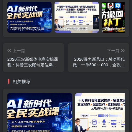
AI新时代全民实战课，把 AI 工具转化为创收竞争力，零基础吃透整套玩法，借助AI完成个人能力升级与收益增收。
10万粉科普博主实操课-解说文案全教学：文案写作×配音制作×素材剪辑×字幕预设，从零解锁伙伴计划+精选收益
上一篇
下一篇
2026三农新媒体电商实操课
2026暴力新风口：AI动画代
程：抖音三农账号定位爆款
做，一单500~1000，全职月
创作，短视频直播带货全流
入2W+，长期可干
程教学
相关推荐