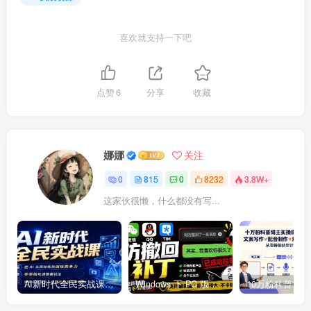
喜欢就支持一下吧
点赞
6
分享
收藏
娜娜
关注
0
815
0
8232
3.8W+
这家伙很懒，什么都没有写...
AI新时代全民实战课，把 AI 工具转化为创收竞争力，零基础吃透整套玩法，借助AI完成个人能力升级与收益增收。
Windows 下 PC 版微信/QQ/TIM 的防撤回多开工具！开源免费使用，且免费长期维护 RevokeMsgPatcher