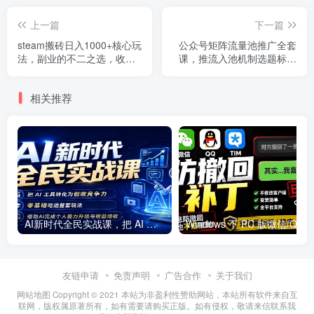
上一篇
下一篇
steam搬砖日入1000+核心玩
公众号矩阵流量池推广全套
法，副业的不二之选，收益
课，推流入池机制选题标题
已经十分稳定
详解，DeepSeek AI批量做
内容，多渠道变现全流程教
相关推荐
学
AI新时代全民实战课，把 AI 工具转化为创收竞争力，零基础吃透整套玩法，借助AI完成个人能力升级与收益增收。
友链申请
免责声明
广告合作
关于我们
网站地图 Copyright © 2021
本站为非盈利性赞助网站，本站所有软件来自互
联网，版权属原著所有，如有需要请购买正版。如有侵权，敬请来信联系我