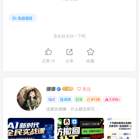
实战项目
喜欢就支持一下吧
点赞
15
分享
收藏
娜娜
关注
0
808
0
8158
3.8W+
这家伙很懒，什么都没有写...