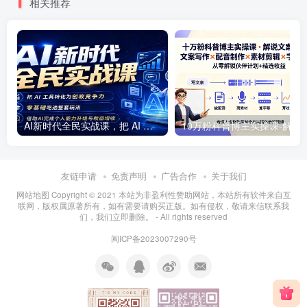
相关推荐
AI新时代全民实战课，把 AI 工具转化为创收竞争力，零基础吃透整套玩法，借助AI完成个人能力升级与收益增收。
10万粉科普博主实操课-解说文案全教学：文案写作×配音制作×
友链申请
免责声明
广告合作
关于我们
网站地图 Copyright © 2021
本站为非盈利性赞助网站，本站所有软件来自互
联网，版权属原著所有，如有需要请购买正版。如有侵权，敬请来信联系我
们，我们立即删除。
- All rights reserved
闽ICP备2023007290号