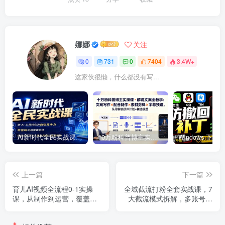
娜娜
关注
0
731
0
7404
3.4W+
这家伙很懒，什么都没有写...
AI新时代全民实战课，把 AI 工具转化为创收竞争力，零基础吃透整套玩法，借助AI完成个人能力升级与收益增收。
10万粉科普博主实操课-解说文案全教学：文案写作×配音制作×素材剪辑×字幕预设，从零解锁伙伴计划+精选收益
上一篇
下一篇
育儿AI视频全流程0-1实操
全域截流打粉全套实战课，7
课，从制作到运营，覆盖伙
大截流模式拆解，多账号养
伴计划+分成+商单+收徒多
号导流私域，DeepSeek批
种收益，每天500+收益
量制作截流话术素材