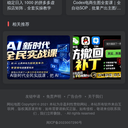
稳定日入 1000 的拼多多虚
Codex电商生图全套课｜全
拟店矩阵，全套实操教学
自动SOP，批量产出主图/海
报/小红书封面素材
相关推荐
AI新时代全民实战课，把 AI 工具转化为创收竞争力，零基础吃透整套玩法，借助AI完成个人能力升级与收益增收。
友链申请
免责声明
广告合作
关于我们
网站地图 Copyright © 2021
本站为非盈利性赞助网站，本站所有软件来自互
联网，版权属原著所有，如有需要请购买正版。如有侵权，敬请来信联系我
们，我们立即删除。
- All rights reserved
闽ICP备2023007290号