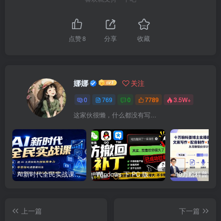
点赞
8
分享
收藏
娜娜
关注
0
769
0
7789
3.5W+
这家伙很懒，什么都没有写...
AI新时代全民实战课，把 AI 工具转化为创收竞争力，零基础吃透整套玩法，借助AI完成个人能力升级与收益增收。
Windows 下 PC 版微信/QQ/TIM 的防撤回多开工具！开源免费使用，且免费长期维护 RevokeMsgPatcher
上一篇
下一篇