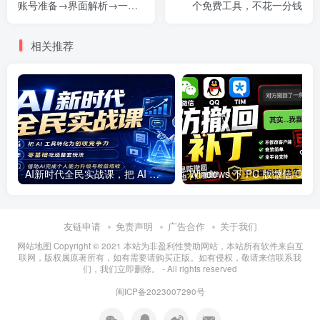
账号准备→界面解析→一键
个免费工具，不花一分钱
成曲→自定义模式，快速上
手AI作曲
相关推荐
AI新时代全民实战课，把 AI 工具转化为创收竞争力，零基础吃透整套玩法，借助AI完成个人能力升级与收益增收。
友链申请
免责声明
广告合作
关于我们
网站地图 Copyright © 2021
本站为非盈利性赞助网站，本站所有软件来自互
联网，版权属原著所有，如有需要请购买正版。如有侵权，敬请来信联系我
们，我们立即删除。
- All rights reserved
闽ICP备2023007290号