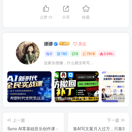
点赞
13
分享
收藏
娜娜
关注
0
782
0
7918
3.6W+
这家伙很懒，什么都没有写...
AI新时代全民实战课，把 AI 工具转化为创收竞争力，零基础吃透整套玩法，借助AI完成个人能力升级与收益增收。
Windows 下 PC 版微信/QQ/TIM 的防撤回多开工具！开源免费使用，且免费长期维护 RevokeMsgPatcher
上一篇
下一篇
Suno AI零基础音乐创作课：
靠AI写文案月入过万，只靠3