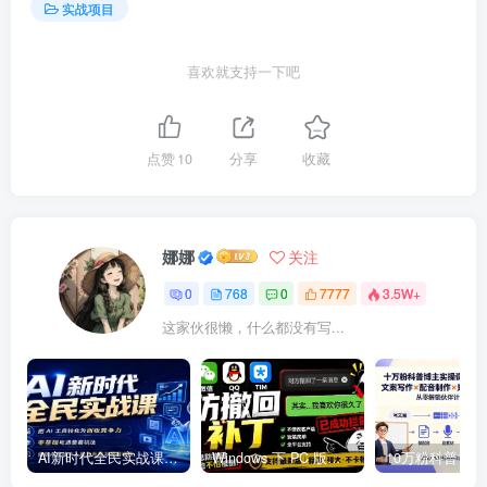
实战项目
喜欢就支持一下吧
点赞
10
分享
收藏
娜娜
关注
0
768
0
7777
3.5W+
这家伙很懒，什么都没有写...
AI新时代全民实战课，把 AI 工具转化为创收竞争力，零基础吃透整套玩法，借助AI完成个人能力升级与收益增收。
Windows 下 PC 版微信/QQ/TIM 的防撤回多开工具！开源免费使用，且免费长期维护 RevokeMsgPatcher