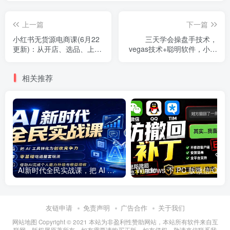
上一篇
下一篇
小红书无货源电商课(6月22
三天学会操盘手技术，
更新)：从开店、选品、上架
vegas技术+聪明软件，小白
到内容制作，无需囤货快速
也可以轻松上手，日入500+
启动，月盈利过万
相关推荐
AI新时代全民实战课，把 AI 工具转化为创收竞争力，零基础吃透整套玩法，借助AI完成个人能力升级与收益增收。
友链申请
免责声明
广告合作
关于我们
网站地图 Copyright © 2021
本站为非盈利性赞助网站，本站所有软件来自互