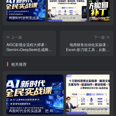
AI新时代全民实战课，把 AI 工具转化为创收竞争力，零基础吃透整套玩法，借助AI完成个人能力升级与收益增收。
10万粉科普博主实操课-解说文案全教学：文案写作×配音制作×素材剪辑×字幕预设，从零解锁伙伴计划+精选收益
上一篇
下一篇
AIGC影视全流程大师课：
电商财务自动化实操课：
Gemini+DeepSeek生成脚本
Excel+影刀双工具，从数据
分镜，Martini+海螺AI生成视
清洗到一键对账全流程落地
频
相关推荐
AI新时代全民实战课，把 AI 工具转化为创收竞争力，零基础吃透整套玩法，借助AI完成个人能力升级与收益增收。
10万粉科普博主实操课-解说文案全教学：文案写作×配音制作×