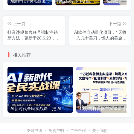
AI新时代全民实战课，把 AI 工具转化为创收竞争力，零基础吃透整套玩法，借助AI完成个人能力升级与收益增收。
Windows 下 PC 版微信/QQ/TIM 的防撤回多开工具！开源免费使用，且免费长期维护 RevokeMsgPatcher
上一篇
下一篇
抖音违规禁言账号强制注销
AI软件自动量化项目，1天收
新方法，更新于26.6.23，有
入几十美刀，懒人的美金项
需要自行测试
目！
相关推荐
AI新时代全民实战课，把 AI 工具转化为创收竞争力，零基础吃透整套玩法，借助AI完成个人能力升级与收益增收。
10万粉科普博主实操课-解说文案全教学：文案写作×配音制作×
友链申请
免责声明
广告合作
关于我们