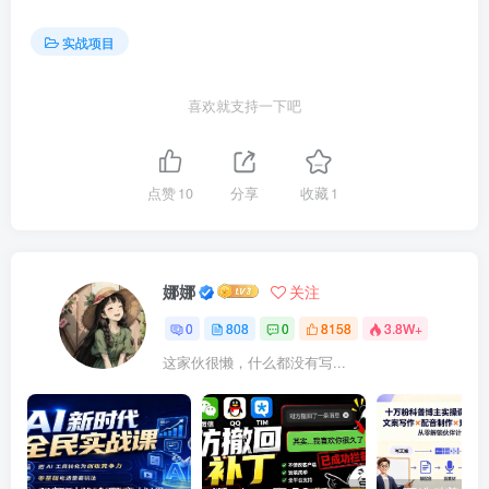
实战项目
喜欢就支持一下吧
点赞
10
分享
收藏
1
娜娜
关注
0
808
0
8158
3.8W+
这家伙很懒，什么都没有写...