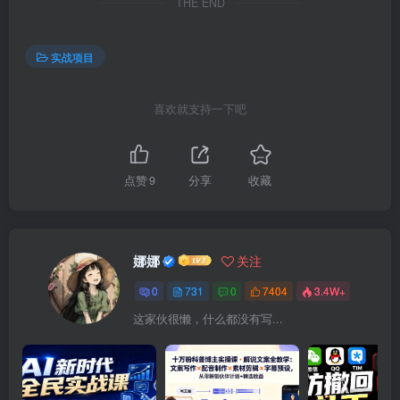
THE END
实战项目
喜欢就支持一下吧
点赞
9
分享
收藏
娜娜
关注
0
731
0
7404
3.4W+
这家伙很懒，什么都没有写...