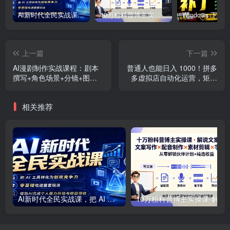
AI新时代全民实战课，把 AI 工具转化为创收竞争力，零基础吃透整套玩法，借助AI完成个人能力升级与收益增收。
10万粉科普博主实操课-解说文案全教学：文案写作×配音制作×素材剪辑×字幕预设，从零解锁伙伴计划+精选收益
上一篇
下一篇
AI漫剧制作实战课程：剧本
普通人也能日入 1000！拼多
撰写+角色场景+分镜+图生
多虚拟店自动化运营，矩阵
视频，从工具学习到落地实
放大收益全程实操流程
操
相关推荐
AI新时代全民实战课，把 AI 工具转化为创收竞争力，零基础吃透整套玩法，借助AI完成个人能力升级与收益增收。
10万粉科普博主实操课-解说文案全教学：文案写作×配音制作×