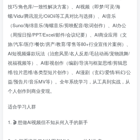
技巧/角色库/一致性解决方案）、AI视频（即梦/可灵/海
螺/Vidu/腾讯混元/OiiOii等工具对比与选择）、AI音乐
（Suno/海绵音乐/海螺音乐/剪映配音/歌词创作）、AI办公
（周报日报/PPT/Excel/邮件/会议纪要）、AI商业应用（文
旅/汽车/医疗/餐饮/房产/教育/零售等80+行业宣传片案例）、
AI短视频爆款玩法（治愈风景/名人反差/毛毡动画/宠物跳舞/
祝福视频等）、AI影视创作（编剧/导演与框架思维/剪辑思
维/拉片思维/各类型短片创作）、AI漫剧（玄幻/爱情/科幻/公
益/预告片/音乐MV等）。全年系统学习，从工具到实战，从
个人创作到商业变现。
适合学习人群
1. 🎬 想做AI视频但不知从何入手的新手