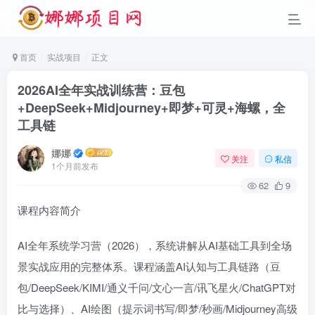
首页
实战项目
正文
2026AI全年实战训练营：豆包
+DeepSeek+Midjourney+即梦+可灵+海螺，全
工具链
娜娜
关注
私信
1个月前发布
62
9
课程内容简介
AI全年系统学习营（2026），系统讲解从AI基础工具到全场
景实战应用的完整体系。课程涵盖AI认知与工具链路（豆
包/DeepSeek/KIMI/通义千问/文心一言/讯飞星火/ChatGPT对
比与选择）、AI绘图（提示词书写/即梦/秒画/Midjourney高级