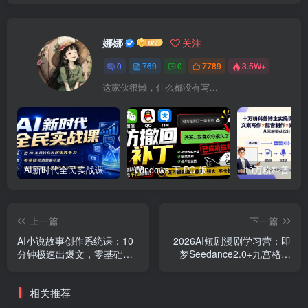
娜娜
关注
0
769
0
7789
3.5W+
这家伙很懒，什么都没有写...
AI新时代全民实战课，把 AI 工具转化为创收竞争力，零基础吃透整套玩法，借助AI完成个人能力升级与收益增收。
Windows 下 PC 版微信/QQ/TIM 的防撤回多开工具！开源免费使用，且免费长期维护 RevokeMsgPatcher
上一篇
下一篇
AI小说故事创作系统课：10
2026AI短剧漫剧学习营：即
分钟极速出爆文，零基础小
梦Seedance2.0+九宫格分
白也能轻松实现内容变现
镜，150+行业宣传片案例全
掌握
相关推荐