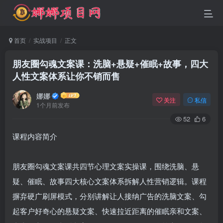
首页
实战项目
正文
朋友圈勾魂文案课：洗脑+悬疑+催眠+故事，四大
人性文案体系让你不销而售
娜娜
关注
私信
1个月前发布
52
6
课程内容简介
朋友圈勾魂文案课共四节心理文案实操课，围绕洗脑、悬
疑、催眠、故事四大核心文案体系拆解人性营销逻辑。课程
摒弃硬广刷屏模式，分别讲解让人接纳广告的洗脑文案、勾
起客户好奇心的悬疑文案、快速拉近距离的催眠亲和文案、