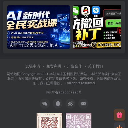
AI新时代全民实战课，把 AI 工具转化为创收竞争力，零基础吃透整套玩法，借助AI完成个人能力升级与收益增收。
友链申请
免责声明
广告合作
关于我们
网站地图 Copyright © 2021
本站为非盈利性赞助网站，本站所有软件来自互
联网，版权属原著所有，如有需要请购买正版。如有侵权，敬请来信联系我
们，我们立即删除。
- All rights reserved
闽ICP备2023007290号