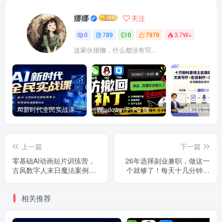
娜娜
关注
0
789
0
7979
3.7W+
这家伙很懒，什么都没有写...
AI新时代全民实战课，把 AI 工具转化为创收竞争力，零基础吃透整套玩法，借助AI完成个人能力升级与收益增收。
Windows 下 PC 版微信/QQ/TIM 的防撤回多开工具！开源免费使用，且免费长期维护 RevokeMsgPatcher
上一篇
下一篇
零基础AI动画短片训练营，
26年选择副业兼职，做这一
古风数字人末日魔法案例，
个就够了！每天十几分钟，
首尾帧运镜对口型全套实操
轻松日入500+，长期项目！
讲解
相关推荐