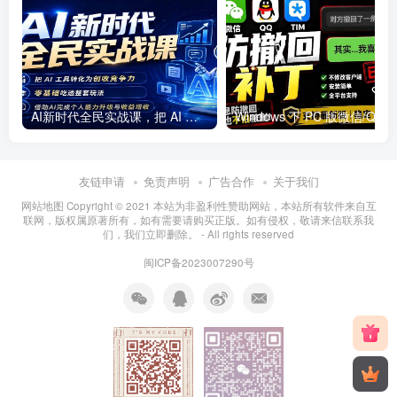
AI新时代全民实战课，把 AI 工具转化为创收竞争力，零基础吃透整套玩法，借助AI完成个人能力升级与收益增收。
友链申请
免责声明
广告合作
关于我们
网站地图 Copyright © 2021
本站为非盈利性赞助网站，本站所有软件来自互
联网，版权属原著所有，如有需要请购买正版。如有侵权，敬请来信联系我
们，我们立即删除。
- All rights reserved
闽ICP备2023007290号