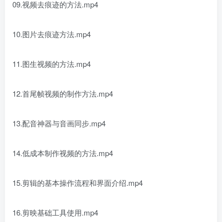
09.视频去痕迹的方法.mp4
10.图片去痕迹方法.mp4
11.图生视频的方法.mp4
12.首尾帧视频的制作方法.mp4
13.配音神器与音画同步.mp4
14.低成本制作视频的方法.mp4
15.剪辑的基本操作流程和界面介绍.mp4
16.剪映基础工具使用.mp4