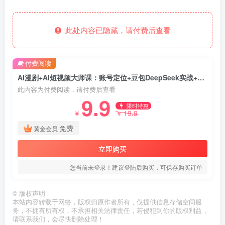
此处内容已隐藏，请付费后查看
付费阅读
AI漫剧+AI短视频大师课：账号定位+豆包DeepSeek实战+剪映剪辑+漫剧速成，一站式AI创作体系
此内容为付费阅读，请付费后查看
9.9
限时特惠
19.9
￥
￥
免费
黄金会员
立即购买
您当前未登录！建议登陆后购买，可保存购买订单
©
版权声明
本站内容转载于网络，版权归原作者所有，仅提供信息存储空间服
务，不拥有所有权，不承担相关法律责任，若侵犯到你的版权利益，
请联系我们，会尽快删除处理！