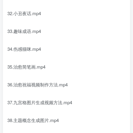
32.小丑夜话.mp4
33.趣味成语.mp4
34.伤感猫咪.mp4
35.治愈简笔画.mp4
36.治愈祝福视频制作方法.mp4
37.九宫格图片生成视频方法.mp4
38.主题概念生成图片.mp4