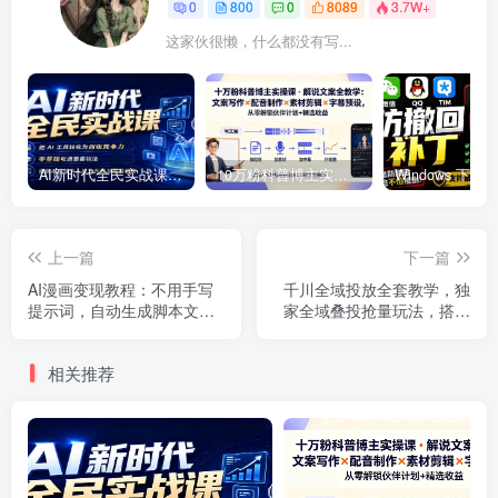
0
800
0
8089
3.7W+
这家伙很懒，什么都没有写...
AI新时代全民实战课，把 AI 工具转化为创收竞争力，零基础吃透整套玩法，借助AI完成个人能力升级与收益增收。
10万粉科普博主实操课-解说文案全教学：文案写作×配音制作×素材剪辑×字幕预设，从零解锁伙伴计划+精选收益
上一篇
下一篇
AI漫画变现教程：不用手写
千川全域投放全套教学，独
提示词，自动生成脚本文
家全域叠投抢量玩法，搭配
案，一份伙伴计划万播5-10
抖+投流，解决计划消耗慢不
块，一条爆款推文收益上万
起量难题
相关推荐