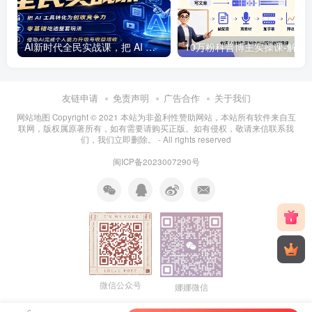
AI新时代全民实战课，把 AI 工具转化为创收竞争力，零基础吃透整套玩法，借助AI完成个人能力升级与收益增收。
10万粉科普博主实操课-解说文案全教学：文案写作×配音制作×
友链申请
免责声明
广告合作
关于我们
网站地图 Copyright © 2021
本站为非盈利性赞助网站，本站所有软件来自互
联网，版权属原著所有，如有需要请购买正版。如有侵权，敬请来信联系我
们，我们立即删除。
- All rights reserved
闽ICP备2023007290号
微信公众号
娜娜微信