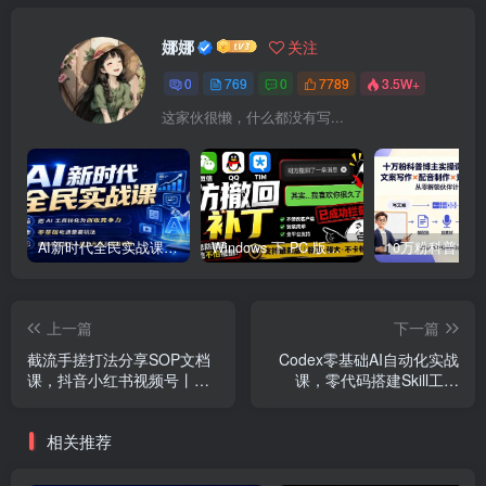
娜娜
关注
0
769
0
7789
3.5W+
这家伙很懒，什么都没有写...
AI新时代全民实战课，把 AI 工具转化为创收竞争力，零基础吃透整套玩法，借助AI完成个人能力升级与收益增收。
Windows 下 PC 版微信/QQ/TIM 的防撤回多开工具！开源免费使用，且免费长期维护 RevokeMsgPatcher
上一篇
下一篇
截流手搓打法分享SOP文档
Codex零基础AI自动化实战
课，抖音小红书视频号丨精
课，零代码搭建Skill工作
准截流，快速获客，低成本
流，搭配Obsidian批量制作
高转化
文案PPT视频
相关推荐