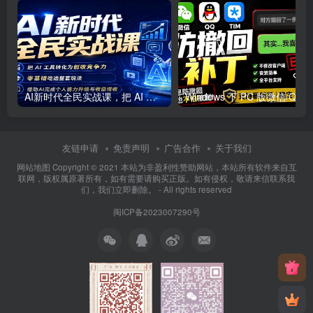
AI新时代全民实战课，把 AI 工具转化为创收竞争力，零基础吃透整套玩法，借助AI完成个人能力升级与收益增收。
友链申请
免责声明
广告合作
关于我们
网站地图 Copyright © 2021
本站为非盈利性赞助网站，本站所有软件来自互
联网，版权属原著所有，如有需要请购买正版。如有侵权，敬请来信联系我
们，我们立即删除。
- All rights reserved
闽ICP备2023007290号