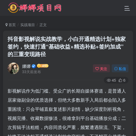
首页
实战项目
正文
抖音影视解说实战教学，小白开通精选计划+独家
签约，快速打通“基础收益+精选补贴+签约加成”
的三重变现路径
娜娜
关注
私信
33天前发布
45
6
影视解说作为低门槛、受众广的长期自媒体赛道，是普通人
居家做副业的优质选择，但绝大多数新手入局后都会陷入多
重困境：只会平铺直叙复述影片剧情，缺少深度剖析视角，
视频完播、收藏数据惨淡，很难拿到平台基础播放分成；二
次剪辑手法粗糙，内容同质化严重，频繁遭遇限流、下架，