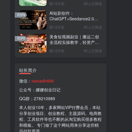
内容制作，无需囤货快速启
13天前
66人已阅读
动，月盈利过万
AI短剧创作：
TOP4
ChatGPT+Seedance2.0教
程，从零制作恶毒女配短
12天前
65人已阅读
片，掌握脚本图片视频生成
全流程
美食短视频副业｜搬运二创
TOP5
全流程实操教学，轻资产入
局赛道，掌握账号起号与带
12天前
65人已阅读
货实操方法
站长简介
微信：
nanadh666
公众号：娜娜创业日记
QQ群：278210989
本人创业
10
年，多家网站
VIP
付费会员，本站
分享创业项目、创业教程、主题源码、电商教
程、工具软件等也不断的从淘宝购买很多教程
和模板。 专门做了这个网站用来分享这些精
品付款资源。