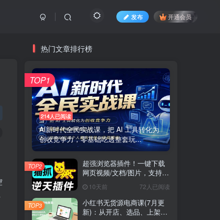
发布
开通会员
热门文章排行榜
TOP1
214人已阅读
AI新时代全民实战课，把 AI 工具转化为
创收竞争力，零基础吃透整套玩...
超强浏览器插件！一键下载
TOP2
网页视频/文档/图片，支持
控
M3U8 视频解析，所见即所
10天前
72人已阅读
得，免费且开源 猫抓cat
转
catch
小红书无货源电商课(7月更
TOP3
新)：从开店、选品、上架到